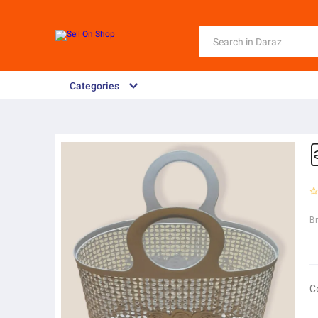
Categories
ခ
B
C