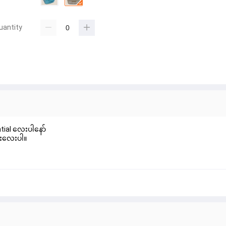
uantity
ntial လေးပါနော်
င်းလေးပါ။