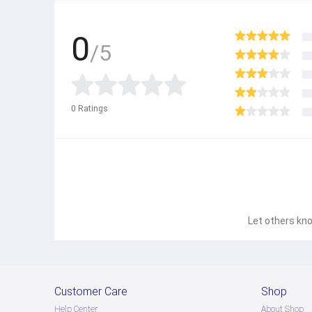
0
/5
0
Ratings
Let others kno
Customer Care
Shop
Help Center
About Shop