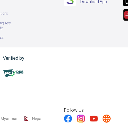
Download App
tions
ing App
ty
uct
Verified by
Follow Us
Myanmar
Nepal