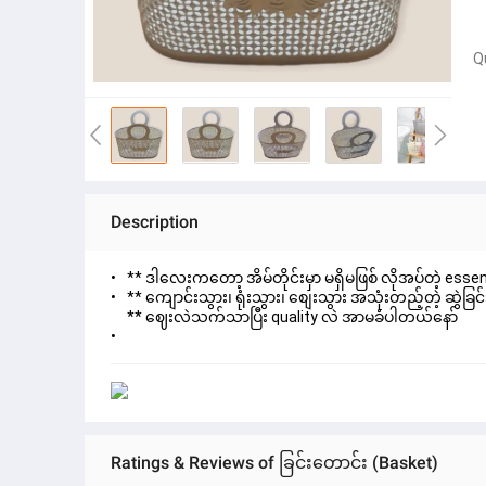
Q
Description
** ဒါလေးကတော့ အိမ်တိုင်းမှာ မရှိမဖြစ် လိုအပ်တဲ့ esse
** ကျောင်းသွား၊ ရုံးသွား၊ စျေးသွား အသုံးတည့်တဲ့ ဆွဲခြ
** ဈေးလဲသက်သာပြီး quality လဲ အာမခံပါတယ်နော်
Ratings & Reviews of ခြင်းတောင်း (Basket)