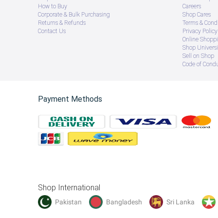
How to Buy
Careers
Corporate & Bulk Purchasing
Shop Cares
Returns & Refunds
Terms & Condi
Contact Us
Privacy Policy
Online Shopp
Shop Universi
Sell on Shop
Code of Cond
Payment Methods
Shop International
Pakistan
Bangladesh
Sri Lanka