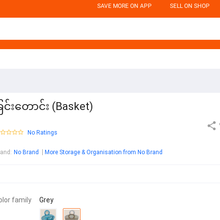
SAVE MORE ON APP
SELL ON SHOP
ြင်းတောင်း (Basket)
No Ratings
rand
:
No Brand
More Storage & Organisation from No Brand
olor family
Grey