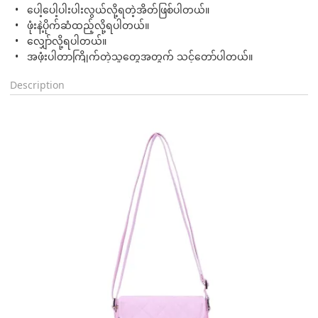
ပေါ့ပေါ့ပါးပါးလွယ်လို့ရတဲ့အိတ်ဖြစ်ပါတယ်။
ဖုံးနဲ့ပိုက်ဆံထည့်လို့ရပါတယ်။
လျှော်လို့ရပါတယ်။
အဖုံးပါတာကြိုက်တဲ့သူတွေအတွက် သင့်တော်ပါတယ်။
Description