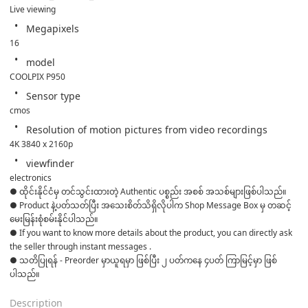
Live viewing
Megapixels
16
model
COOLPIX P950
Sensor type
cmos
Resolution of motion pictures from video recordings
4K 3840 x 2160p
viewfinder
electronics
● ထိုင်းနိုင်ငံမှ တင်သွင်းထားတဲ့ Authentic ပစ္စည်း အစစ် အသစ်များဖြစ်ပါသည်။ 

● Product နဲ့ပတ်သတ်ပြီး အသေးစိတ်သိရှိလိုပါက Shop Message Box မှ တဆင့် 
မေးမြန်းစုံစမ်းနိုင်ပါသည်။ 

● If you want to know more details about the product, you can directly ask 
the seller through instant messages . 

● သတိပြုရန် - Preorder မှာယူရမှာ ဖြစ်ပြီး ၂ ပတ်ကနေ ၄ပတ် ကြာမြင့်မှာ ဖြစ်
ပါသည်။
Description