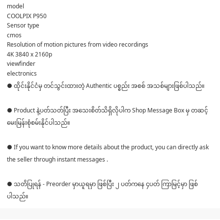
model
COOLPIX P950
Sensor type
cmos
Resolution of motion pictures from video recordings
4K 3840 x 2160p
viewfinder
electronics
● ထိုင်းနိုင်ငံမှ တင်သွင်းထားတဲ့ Authentic ပစ္စည်း အစစ် အသစ်များဖြစ်ပါသည်။
● Product နဲ့ပတ်သတ်ပြီး အသေးစိတ်သိရှိလိုပါက Shop Message Box မှ တဆင့်
မေးမြန်းစုံစမ်းနိုင်ပါသည်။
● If you want to know more details about the product, you can directly ask
the seller through instant messages .
● သတိပြုရန် - Preorder မှာယူရမှာ ဖြစ်ပြီး ၂ ပတ်ကနေ ၄ပတ် ကြာမြင့်မှာ ဖြစ်
ပါသည်။