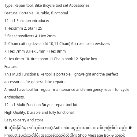
Type: Repair tool, Bike Bicycle tool set Accessories
Feature: Portable, Durable, functional
12 in 1 Function introduce:
1.Hex3mm 2. Star T25
3.flat screwdivers 4. Hex 2mm
5. Chain cutting device (fit 10,11 Chain) 6. crosstip screwdivers
7. Hex 7mm 8.Hex 5mm + Hex 8mm
9.Hex 6mm 10. tire spoon 11.Chain hook 12. Spoke key
Feature:
This Multi Function Bike tool is portable, lightweight and the perfect
accessories for general bike repairs.
A must have tool for regular maintenance and emergency repair for cycle
enthusiasts.
12 in 1 Multi-Function Bicycle repair tool kit
High Quality, Durable and fully functional
Easy to carry and store
● ထိုင်းနိုင်ငံမှ တင်သွင်းထားတဲ့ Authentic ပစ္စည်း အစစ် အသစ်များဖြစ်ပါသည်။ ●
Product နဲ့ပတ်သတ်ပြီး အသေးစိတ်သိရှိလိုပါက Shop Message Box မှ တဆင့်