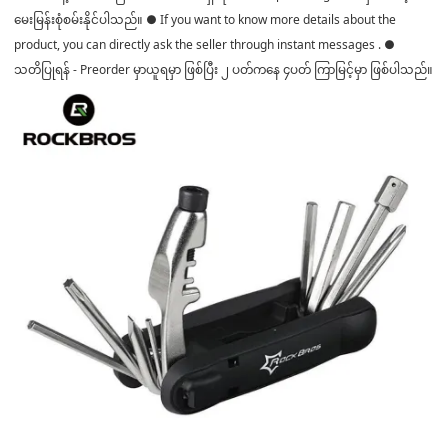
မေးမြန်းစုံစမ်းနိုင်ပါသည်။ ● If you want to know more details about the
product, you can directly ask the seller through instant messages . ●
သတိပြုရန် - Preorder မှာယူရမှာ ဖြစ်ပြီး ၂ ပတ်ကနေ ၄ပတ် ကြာမြင့်မှာ ဖြစ်ပါသည်။