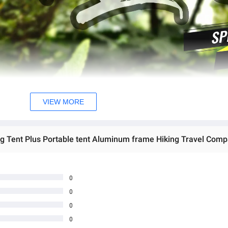
VIEW MORE
0
0
0
0