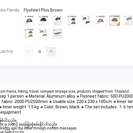
olor Family
Flysheet Plus Brown
uantity
inum frame, hiking, travel, compact storage size, products shipped from Thailand
Sleep 1 person 🔸Material: Aluminum alloy 🔸Flysheet fabric: 50D PU20
 fabric: 200D PU2500mm 🔸Usable size: 220 x 230 x 100cm 🔸Inner tent
Inner weight: 1.5 kg 🔸Color: Brown, black 🔸The set includes.. 1. 6 te
nd equipment
ဖြစ်ပါသည်။

ှ တဆင့် မေးမြန်းစုံစမ်းနိုင်ပါသည်။

rectly ask the seller through instant messages .

မှာ ဖြစ်ပါသည်။
