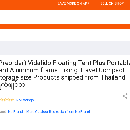
SAVE MORE ON APP
SELL ON SHOP
Preorder) Vidalido Floating Tent Plus Portabl
ent Aluminum frame Hiking Travel Compact
torage size Products shipped from Thailand
ွက်ဖျင်တဲ
No Ratings
rand
:
No Brand
More Outdoor Recreation from No Brand