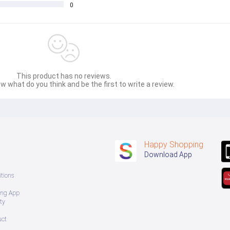
0
This product has no reviews.
w what do you think and be the first to write a review.
Happy Shopping
Download App
tions
ing App
ty
uct