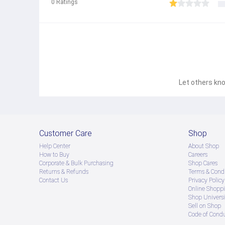
0
Ratings
Let others kno
Customer Care
Shop
Help Center
About Shop
How to Buy
Careers
Corporate & Bulk Purchasing
Shop Cares
Returns & Refunds
Terms & Condi
Contact Us
Privacy Policy
Online Shopp
Shop Universi
Sell on Shop
Code of Cond