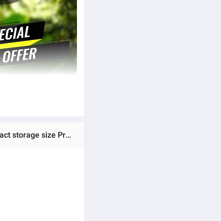
Ratings & Reviews of (Preorder) Vidalido Floating Tent Plus Portable tent Aluminum frame Hiking Travel Compact storage size Products shipped from Thailand ရွက်ဖျင်တဲ