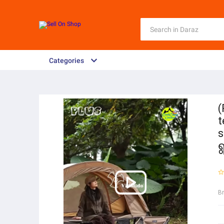
Categories
(
t
s
ရ
B