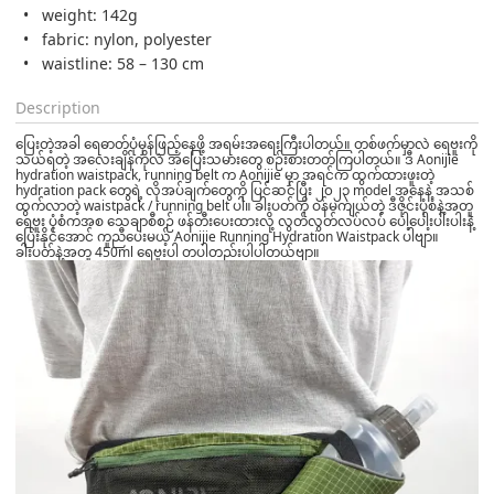
weight: 142g
fabric: nylon, polyester
waistline: 58 – 130 cm
Description
ပြေးတဲ့အခါ ရေဓာတ်ပုံမှန်ဖြည့်နေဖို့ အရမ်းအရေးကြီးပါတယ်။ တစ်ဖက်မှာလဲ ရေဗူးကို
သယ်ရတဲ့ အလေးချိန်ကိုလဲ အပြေးသမားတွေ စဉ်းစားတတ်ကြပါတယ်။ ဒီ Aonijie
hydration waistpack, running belt က Aonijie မှာ အရင်က ထွက်ထားဖူးတဲ့
hydration pack တွေရဲ့ လိုအပ်ချက်တွေကို ပြင်ဆင်ပြီး ၂၀၂၃ model အနေနဲ့ အသစ်
ထွက်လာတဲ့ waistpack / running belt ပါ။ ခါးပတ်ကို ဝန်မကျယ်တဲ့ ဒီဇိုင်းပုံစံနဲ့အတူ
ရေဗူး ပုံစံကအစ ‌သေချာစီစဉ် ဖန်တီးပေးထားလို့ လွတ်လွတ်လပ်လပ် ပေါ့ပေါ့းပါးပါးနဲ့
ပြေးနိုင်အောင် ကူညီပေးမယ့် Aonijie Running Hydration Waistpack ပါဗျာ။
ခါးပတ်နဲ့အတူ 450ml ရေဗူးပါ တပါတည်းပါပါတယ်ဗျာ။