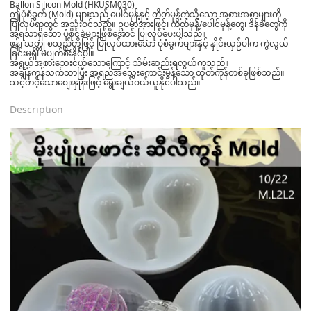
Ballon Silicon Mold (HKUSM030)
ဤပုံစံခွက် (Mold) များသည် ပေါင်မုန့်နှင့် ကိတ်မုန့်ကဲ့သို့သော အစားအစာများကို
ပြုလုပ်ရာတွင် အသုံးဝင်သည်။ ဥပမာအားဖြင့်၊ ကိတ်မုန့်/ပေါင်မုန့်တွေ၊ ဒိန်ခဲတွေကို
အရသာရှိသော ပုံစိုင်ခဲများဖြစ်အောင် ပြုလုပ်ပေးပါသည်။
ဖန်၊ သတ္တု စသည်တို့ဖြင့် ပြုလုပ်ထားသော ပုံစံခွက်များနှင့် နှိုင်းယှဉ်ပါက ကွဲလွယ်
ခြင်းမရှိ၊ မပျက်စီးနိုင်ပါ။
အရွယ်အစားသေးငယ်သောကြောင့် သိမ်းဆည်းရလွယ်ကူသည်။
အချိန်ကုန်သက်သာပြီး အရည်အသွေးကောင်းမွန်သော ထုတ်ကုန်တစ်ခုဖြစ်သည်။
သင့်တင့်သောစျေးနှုန်းဖြင့် ရွေးချယ်ဝယ်ယူနိုင်ပါသည်။
Description